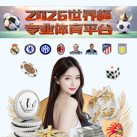
注册入口
米兰平台
—— 比赛数据