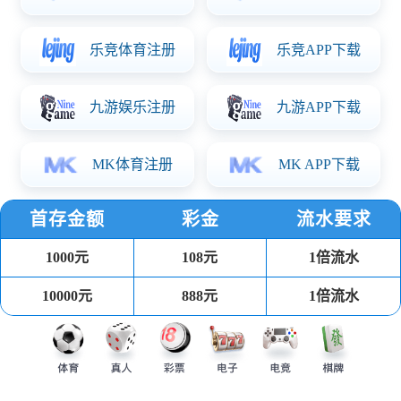
数据洞察中心
基于米兰平台的强大数据体系，从全球视角出发，为用户提
供清晰可靠的赛事平台运营概览。
150+
20K+
覆盖国家与地区
日均赛事场次
1.2M
99.95%
月活跃用户
平台稳定率