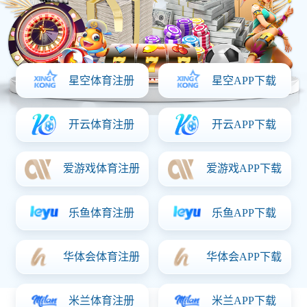
多元业务 · 稳健扩张
米兰平台 深耕体育数据与互动内容服务，产品体系涵盖赛事直
播、移动端内容分发、社区互动与本地化运营。平台覆盖多个语
种与终端系统，用户规模持续增长。
核心系统采用模块化架构及高并发优化机制，在各类赛事高峰期
亦能保持稳定流畅响应，确保每一位用户都能获得快速、顺畅的
操作体验。