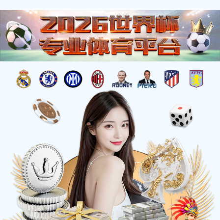
注册入口
关于 米兰平台
企业概况
国际认证
未来发展