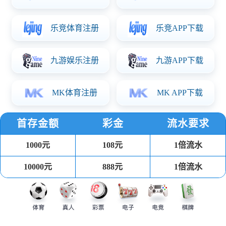
源于核心离队潮
赛季尚未过半，武汉三镇的后防数据却已触目惊心：
28粒失球，高居中超失球榜前列。对于一支曾以攻守
平衡著称、甚至染指过中超冠军的球队而言，这道“28
粒失球”的伤疤，正无情地揭示着球队根基的动摇。从
昔日铜墙铁壁到如今千疮百孔，防线的崩塌并非一日
之寒，其背后是一连串核心离队所引发的连锁反应，
这已不仅仅是战术层面的溃败，更是球队结构性的阵
痛。