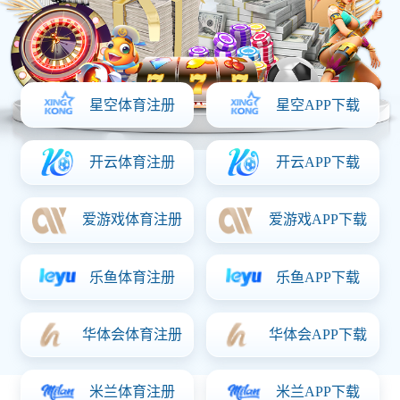
从这里开始
覆盖实时赛事、专业数据、高清视频，
米兰平台
APP
与网页版为您提供便捷的体育服务。
APP下载
网页版入口
首页
/
体育热讯
/ 正文
2026-06-04 03:00
69 次阅读
中超半程射手榜：武磊16球领跑，奥斯卡