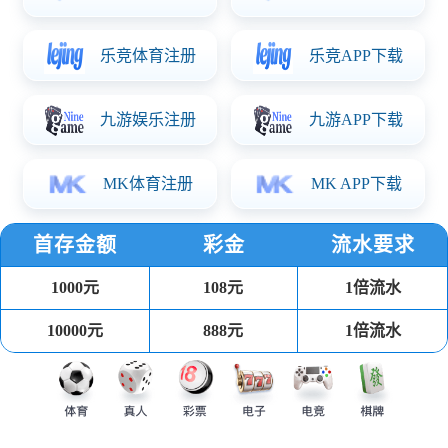
助攻数追平个人纪录
2023赛季中超联赛战罢半程，争冠与保级格局逐渐清
晰，而射手榜与助攻榜的竞争同样进入白热化阶段。
上海海港前锋武磊以16粒进球强势领跑射手榜，展现
出“本土射手王”的绝对统治力；而队友奥斯卡则在助
攻榜上追平个人单赛季纪录，两位核心球员的持续高
光表现，成为海港队稳居积分榜前列的关键引擎。