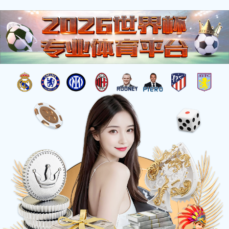
注册入口
米兰平台
—— 比赛数据